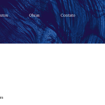
utos
Obras
Contato
is