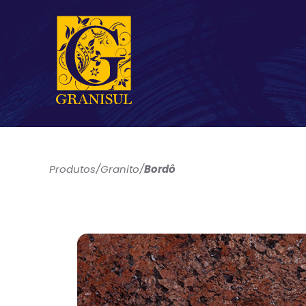
Produtos
/
Granito
/
Bordô