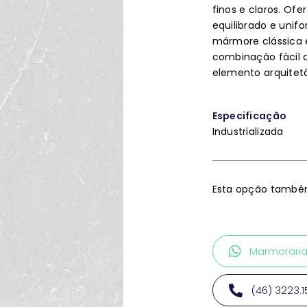
finos e claros. Of
equilibrado e unif
mármore clássica 
combinação fácil 
elemento arquitet
Especificação
Industrializada
Esta opção também
Marmorari
(46) 3223.