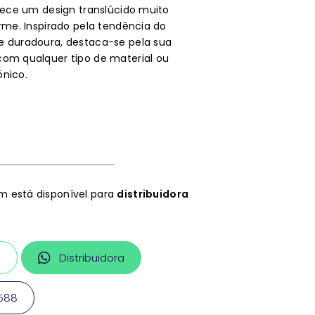
erece um design translúcido muito
orme. Inspirado pela tendência do
e duradoura, destaca-se pela sua
com qualquer tipo de material ou
ónico.
 está disponível para
distribuidora
a
Distribuidora
1588