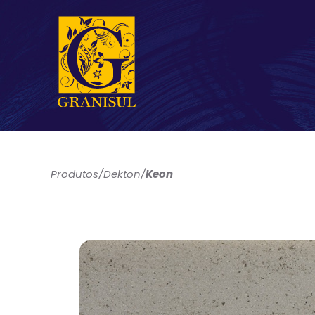
Produtos
/
Dekton
/
Keon