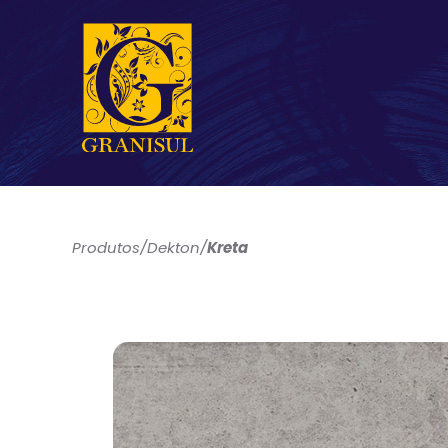
Produtos
/
Dekton
/
Kreta