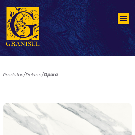
Produtos
/
Dekton
/
Opera