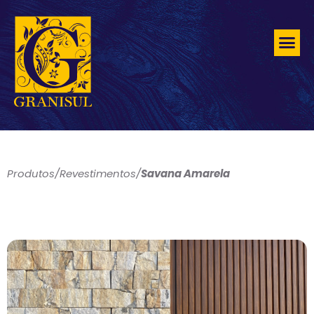
Produtos
/
Revestimentos
/
Savana Amarela