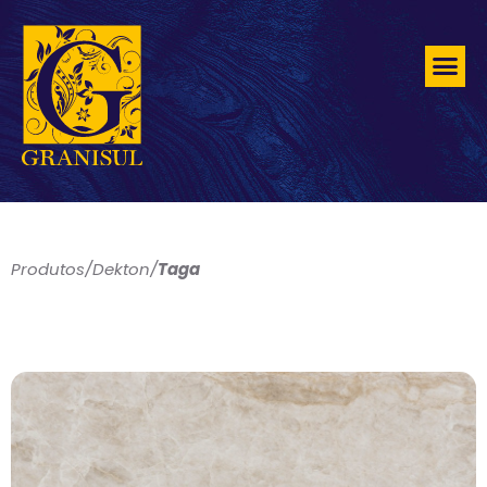
Produtos
/
Dekton
/
Taga