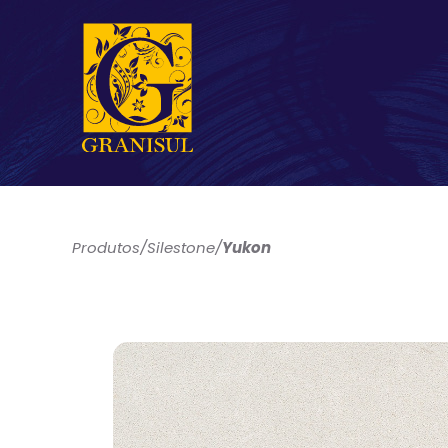
Produtos
/
Silestone
/
Yukon