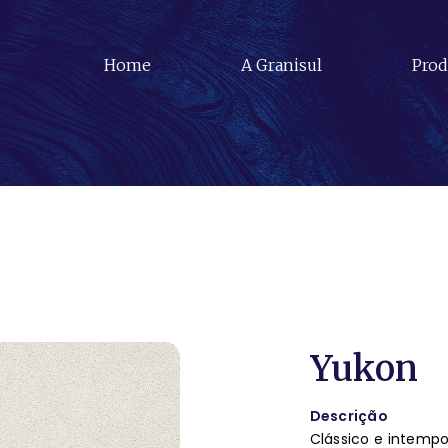
Home
A Granisul
Prod
Yukon
Descrição
Clássico e intemp